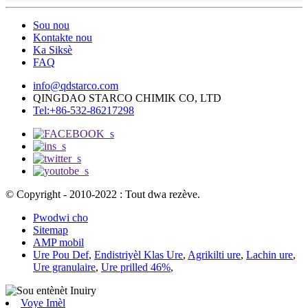
Sou nou
Kontakte nou
Ka Siksè
FAQ
info@qdstarco.com
QINGDAO STARCO CHIMIK CO, LTD
Tel:+86-532-86217298
© Copyright - 2010-2022 : Tout dwa rezève.
Pwodwi cho
Sitemap
AMP mobil
Ure Pou Def
,
Endistriyèl Klas Ure
,
Agrikilti ure
,
Lachin ure
,
Ure granulaire
,
Ure prilled 46%
,
Voye Imèl