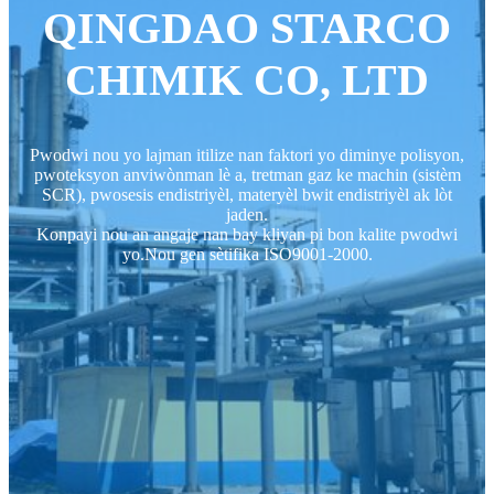
QINGDAO STARCO
CHIMIK CO, LTD
Pwodwi nou yo lajman itilize nan faktori yo diminye polisyon,
pwoteksyon anviwònman lè a, tretman gaz ke machin (sistèm
SCR), pwosesis endistriyèl, materyèl bwit endistriyèl ak lòt
jaden.
Konpayi nou an angaje nan bay kliyan pi bon kalite pwodwi
yo.Nou gen sètifika ISO9001-2000.