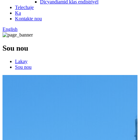
Dicyandiamid klas endistriyèl
Telechaje
Ka
Kontakte nou
English
Sou nou
Lakay
Sou nou