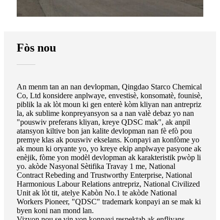
Fòs nou
An menm tan an nan devlopman, Qingdao Starco Chemical
Co, Ltd konsidere anplwaye, envestisè, konsomatè, founisè,
piblik la ak lòt moun ki gen enterè kòm kliyan nan antrepriz
la, ak sublime konpreyansyon sa a nan valè debaz yo nan
"pouswiv preferans kliyan, kreye QDSC mak", ak anpil
atansyon kiltive bon jan kalite devlopman nan fè efò pou
premye klas ak pouswiv ekselans. Konpayi an konfòme yo
ak moun ki oryante yo, yo kreye ekip anplwaye pasyone ak
enèjik, fòme yon modèl devlopman ak karakteristik pwòp li
yo. akòde Nasyonal Sètifika Travay 1 me, National
Contract Rebeding and Trustworthy Enterprise, National
Harmonious Labour Relations antrepriz, National Civilized
Unit ak lòt tit, atelye Kabòn No.1 te akòde National
Workers Pioneer, "QDSC" trademark konpayi an se mak ki
byen koni nan mond lan.
Vizyon nou se vin yon konpayi respektab ak enfliyans