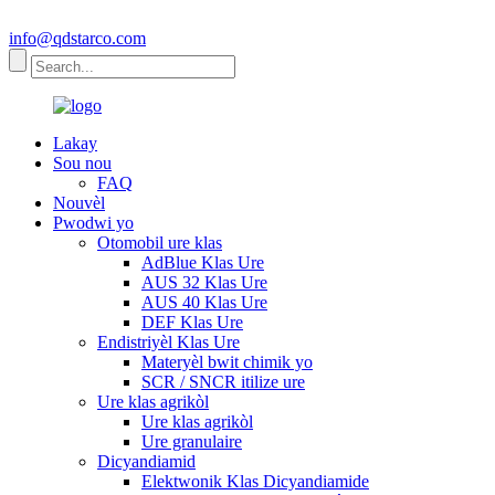
info@qdstarco.com
Lakay
Sou nou
FAQ
Nouvèl
Pwodwi yo
Otomobil ure klas
AdBlue Klas Ure
AUS 32 Klas Ure
AUS 40 Klas Ure
DEF Klas Ure
Endistriyèl Klas Ure
Materyèl bwit chimik yo
SCR / SNCR itilize ure
Ure klas agrikòl
Ure klas agrikòl
Ure granulaire
Dicyandiamid
Elektwonik Klas Dicyandiamide