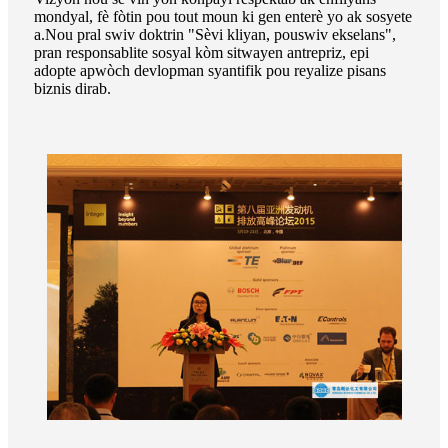
mondyal, fè fòtin pou tout moun ki gen enterè yo ak sosyete
a.Nou pral swiv doktrin "Sèvi kliyan, pouswiv ekselans",
pran responsablite sosyal kòm sitwayen antrepriz, epi
adopte apwòch devlopman syantifik pou reyalize pisans
biznis dirab.