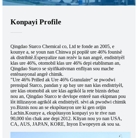
Konpayi Profile
Qingdao Starco Chemical co, Ltd te fonde an 2005, e
kounye a, se youn nan Chinwa pi popilè ure 46% founisè
ak distribitè.Espesyalize nan rezèv la nan angrè, endistriyèl
klas ure 46%, otomobil klas ure 46% depi etablisman an,
Qingdao Starco se siyifikativman enfliyan sou mache
entènasyonal angrè chimik.
"Ure 46% Prilled ak Ure 46% Granulaire" se pwodwi
prensipal Starco, pandan y ap bay ure nan klas endistriyèl,
ure klas otomobil ak ure klas agrikòl la rete biznis debaz
nou an, Qingdao Starco te devlope enterè nan ekipman pou
lòt itilizasyon agrikòl ak endistriyèl. sèvi ak pwodwi chimik
yo.Biznis nou an se ekspòtasyon ure ki gen orijin
Lachin.Kounye a, ekspòtasyon konpayi yo te rive nan
90,000 tòn chak ane depi 2012. Kliyan nou yo nan USA,
CA, AUS, JAPAN, KORE, Inyon Ewopeyen ak sou sa.