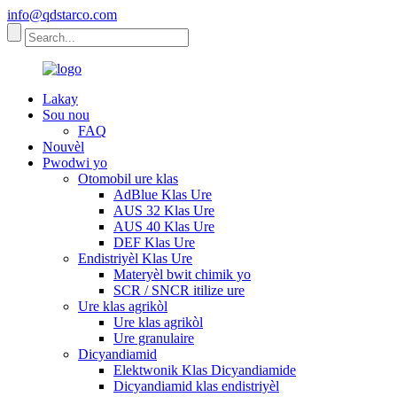
info@qdstarco.com
Lakay
Sou nou
FAQ
Nouvèl
Pwodwi yo
Otomobil ure klas
AdBlue Klas Ure
AUS 32 Klas Ure
AUS 40 Klas Ure
DEF Klas Ure
Endistriyèl Klas Ure
Materyèl bwit chimik yo
SCR / SNCR itilize ure
Ure klas agrikòl
Ure klas agrikòl
Ure granulaire
Dicyandiamid
Elektwonik Klas Dicyandiamide
Dicyandiamid klas endistriyèl