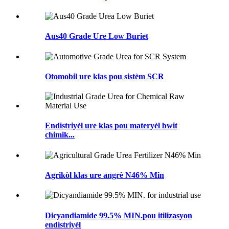
Aus40 Grade Ure Low Buriet
Otomobil ure klas pou sistèm SCR
Endistriyèl ure klas pou materyèl bwit
chimik...
Agrikòl klas ure angrè N46% Min
Dicyandiamide 99.5% MIN.pou itilizasyon
endistriyèl