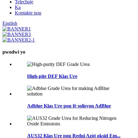
Telechaje
Ka
Kontakte nou
English
pwodwi yo
High-pite DEF Klas Ure
Adblue Klas Ure pou fè solisyon AdBlue
AUS32 Klas Ure pou Redui Azòt oksid Em...