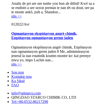
Analiz de pri ure ure tonbe yon bon ah difisil! Kwè sa a
se endistri a ure sezon prentan te nan tèt ou dout, ure pa
te moute ankò, jodi a, Shandon...
plis >>
01
2022/Avr
Ogmantasyon ekspòtasyon angrè chimik,
Enpòtasyon ogmantasyon grenn jaden
Ogmantasyon ekspòtasyon angrè chimik, Enpòtasyon
nan ogmantasyon grenn jaden 8 Me, administrasyon
jeneral la nan estatistik koutim montre ke: kat premye
mwa yo, impo Lachin nan...
plis >>
Sou nou
Kontakte nou
Ka Siksè
FAQ
info@qdstarco.com
QINGDAO STARCO CHIMIK CO, LTD
Tel:+86-0532-86217298