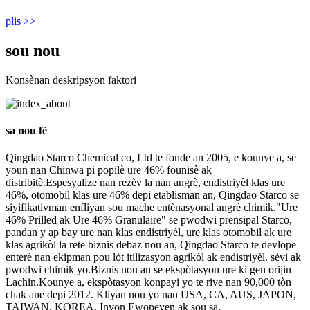
plis >>
sou nou
Konsènan deskripsyon faktori
sa nou fè
Qingdao Starco Chemical co, Ltd te fonde an 2005, e kounye a, se
youn nan Chinwa pi popilè ure 46% founisè ak
distribitè.Espesyalize nan rezèv la nan angrè, endistriyèl klas ure
46%, otomobil klas ure 46% depi etablisman an, Qingdao Starco se
siyifikativman enfliyan sou mache entènasyonal angrè chimik."Ure
46% Prilled ak Ure 46% Granulaire" se pwodwi prensipal Starco,
pandan y ap bay ure nan klas endistriyèl, ure klas otomobil ak ure
klas agrikòl la rete biznis debaz nou an, Qingdao Starco te devlope
enterè nan ekipman pou lòt itilizasyon agrikòl ak endistriyèl. sèvi ak
pwodwi chimik yo.Biznis nou an se ekspòtasyon ure ki gen orijin
Lachin.Kounye a, ekspòtasyon konpayi yo te rive nan 90,000 tòn
chak ane depi 2012. Kliyan nou yo nan USA, CA, AUS, JAPON,
TAIWAN, KOREA, Inyon Ewopeyen ak sou sa.