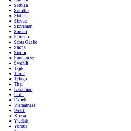
Serbian
Sesotho
Sinhala
Slovak
Slovenian
Somali
Samoan
Scots Gaelic
Shona
Sindhi
Sundanese
Swahili
Tajik
Tamil
Telugu
Thai
Ukrainian
Urdu
Uzbek
Vietnamese
Welsh
Xhosa
Yiddish
Yoruba