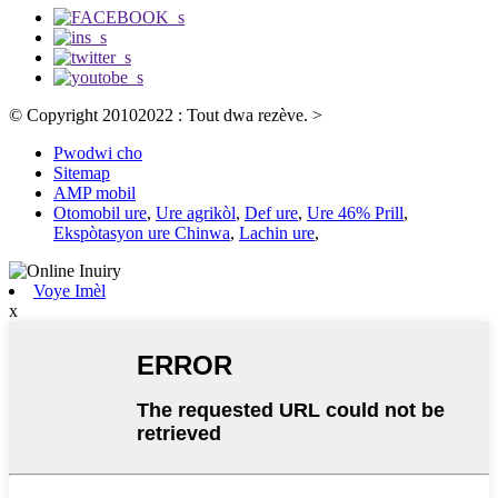
© Copyright 20102022 : Tout dwa rezève.
>
Pwodwi cho
Sitemap
AMP mobil
Otomobil ure
,
Ure agrikòl
,
Def ure
,
Ure 46% Prill
,
Ekspòtasyon ure Chinwa
,
Lachin ure
,
Voye Imèl
x