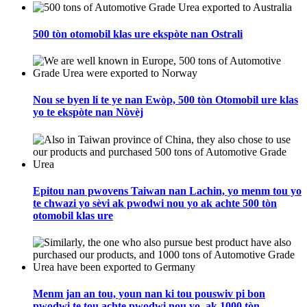
500 tòn otomobil klas ure ekspòte nan Ostrali
Nou se byen li te ye nan Ewòp, 500 tòn Otomobil ure klas
yo te ekspòte nan Nòvèj
Epitou nan pwovens Taiwan nan Lachin, yo menm tou yo
te chwazi yo sèvi ak pwodwi nou yo ak achte 500 tòn
otomobil klas ure
Menm jan an tou, youn nan ki tou pouswiv pi bon
pwodwi te tou achte pwodwi nou yo, ak 1000 tòn