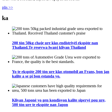
plis >>
ka
200 tòn 50kg chaje ure klas endistriyèl ekspòte nan
Thailand.Te resevwa lwanj kliyan Thailand
Yo te ekspòte 200 tòn ure klas otomobil an Frans, bon jan
kalite a se pi bon estanda yo.
Kliyan Japonè yo gen kondisyon kalite siperyè pou ure,
500 tòn ure te ekspòte nan Japon