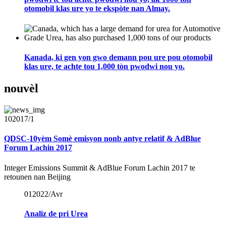
otomobil klas ure yo te ekspòte nan Almay.
Kanada, ki gen yon gwo demann pou ure pou otomobil
klas ure, te achte tou 1,000 tòn pwodwi nou yo.
nouvèl
10
2017/1
QDSC-10yèm Somè emisyon nonb antye relatif & AdBlue
Forum Lachin 2017
Integer Emissions Summit & AdBlue Forum Lachin 2017 te
retounen nan Beijing
01
2022/Avr
Analiz de pri Urea