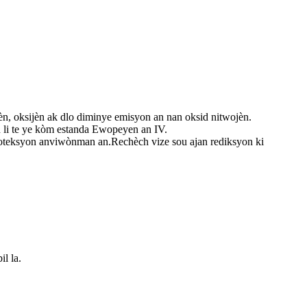
èn, oksijèn ak dlo diminye emisyon an nan oksid nitwojèn.
li te ye kòm estanda Ewopeyen an IV.
woteksyon anviwònman an.Rechèch vize sou ajan rediksyon ki
l la.