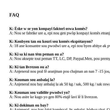
FAQ
K: Èske w se yon konpayi faktori oswa komès?
A: Nou se fabrike ure a, epi nou gen pwòp konpayi komès etranj
K: Konbyen tan ou kouri sou komès ekspòtasyon?
A: 18 ane konsantre sou pwodwi ure a, epi nou byen abitye ak p
K: Ki sa ki nan tèm peman ou a?
A: Nou aksepte tout peman TT, LC, DP, Paypal.Men, pou premy
K: Ki tan livrezon ou a?
A: Anjeneral nou pral fè aranjman pou chajman an nan 7 -15 jou,
K: Kouman sou anbalaj la?
A: Anjeneral nou bay anbalaj la ak 50 kg / sak, 500 kg / sak os
K: Kouman sou validite pwodwi yo?
A: Nou asire ke kago yo gen 80% etajè lavi lè li livrezon.
K: Ki dokiman ou bay?
A: Anjeneral, nou bay fakti komèsyal, lis anbalaj, bòdwo chaj, C