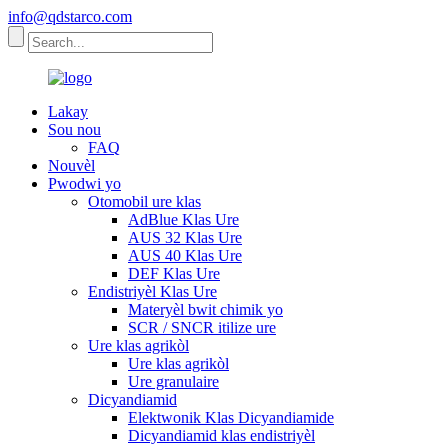
info@qdstarco.com
Lakay
Sou nou
FAQ
Nouvèl
Pwodwi yo
Otomobil ure klas
AdBlue Klas Ure
AUS 32 Klas Ure
AUS 40 Klas Ure
DEF Klas Ure
Endistriyèl Klas Ure
Materyèl bwit chimik yo
SCR / SNCR itilize ure
Ure klas agrikòl
Ure klas agrikòl
Ure granulaire
Dicyandiamid
Elektwonik Klas Dicyandiamide
Dicyandiamid klas endistriyèl