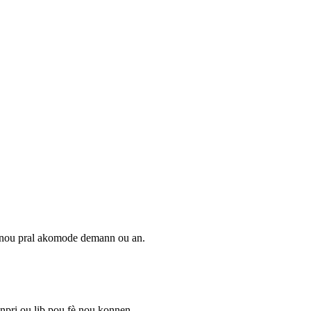
j, nou pral akomode demann ou an.
npri ou lib pou fè nou konnen.