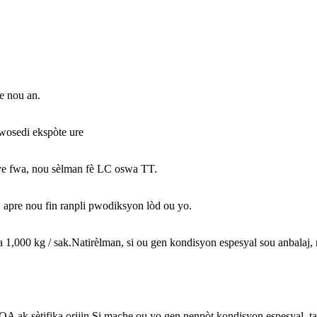
e nou an.
wosedi ekspòte ure
e fwa, nou sèlman fè LC oswa TT.
 apre nou fin ranpli pwodiksyon lòd ou yo.
wa 1,000 kg / sak.Natirèlman, si ou gen kondisyon espesyal sou anbala
OA ak sètifika orijin.Si mache ou yo gen nenpòt kondisyon espesyal, ta