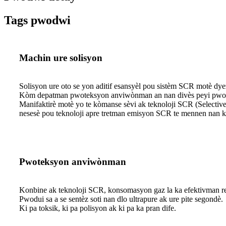
Tags pwodwi
Machin ure solisyon
Solisyon ure oto se yon aditif esansyèl pou sistèm SCR motè dy
Kòm depatman pwoteksyon anviwònman an nan divès peyi pwopoz
Manifaktirè motè yo te kòmanse sèvi ak teknoloji SCR (Selecti
nesesè pou teknoloji apre tretman emisyon SCR te mennen nan k
Pwoteksyon anviwònman
Konbine ak teknoloji SCR, konsomasyon gaz la ka efektivman red
Pwodui sa a se sentèz soti nan dlo ultrapure ak ure pite segondè.
Ki pa toksik, ki pa polisyon ak ki pa ka pran dife.