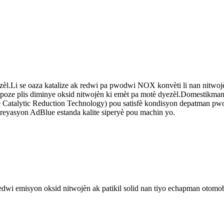
ezèl.Li se oaza katalize ak redwi pa pwodwi NOX konvèti li nan nitwoj
e plis diminye oksid nitwojèn ki emèt pa motè dyezèl.Domestikman 
ve Catalytic Reduction Technology) pou satisfè kondisyon depatman p
reyasyon AdBlue estanda kalite siperyè pou machin yo.
wi emisyon oksid nitwojèn ak patikil solid nan tiyo echapman otomobi