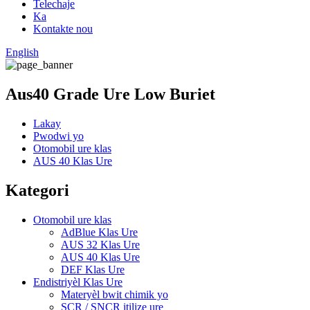
Telechaje
Ka
Kontakte nou
English
Aus40 Grade Ure Low Buriet
Lakay
Pwodwi yo
Otomobil ure klas
AUS 40 Klas Ure
Kategori
Otomobil ure klas
AdBlue Klas Ure
AUS 32 Klas Ure
AUS 40 Klas Ure
DEF Klas Ure
Endistriyèl Klas Ure
Materyèl bwit chimik yo
SCR / SNCR itilize ure