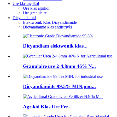
Ure klas agrikòl
Ure klas agrikòl
Ure granulaire
Dicyandiamid
Elektwonik Klas Dicyandiamide
Dicyandiamid klas endistriyèl
Dicyandiam elektwonik klas...
Granulaire ure 2-4.8mm 46% N...
Dicyandiamide 99.5% MIN.pou...
Agrikòl Klas Ure Fer...