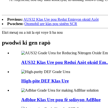
Previous:
AUS32 Klas Ure pou Redui Emisyon oksid Azòt
Pwochen:
Otomobil ure klas pou sistèm SCR
Ekri mesaj ou a isit la epi voye li ba nou
pwodwi ki gen rapò
AUS32 Klas Ure pou Redui Azòt oksid Em..
High-pite DEF Klas Ure
Adblue Klas Ure pou fè solisyon AdBlue