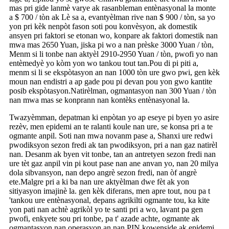
mas pri gide lanmè varye ak rasanbleman entènasyonal la monte
a $ 700 / tòn ak Lè sa a, evantyèlman rive nan $ 900 / tòn, sa yo
yon pri kèk nenpòt fason soti pou konvèsyon, ak domestik
ansyen pri faktori se etonan wo, konpare ak faktori domestik nan
mwa mas 2650 Yuan, jiska pi wo a nan prèske 3000 Yuan / tòn,
Menm si li tonbe nan aktyèl 2910-2950 Yuan / tòn, pwofi yo nan
entèmedyè yo kòm yon wo tankou tout tan.Pou di pi piti a,
menm si li se ekspòtasyon an nan 1000 tòn ure gwo pwi, gen kèk
moun nan endistri a ap gade pou pi devan pou yon gwo kantite
posib ekspòtasyon.Natirèlman, ogmantasyon nan 300 Yuan / tòn
nan mwa mas se konprann nan kontèks entènasyonal la.
Twazyèmman, depatman ki enpòtan yo ap eseye pi byen yo asire
rezèv, men epidemi an te ralanti koule nan ure, se konsa pri a te
ogmante anpil. Soti nan mwa novanm pase a, Shanxi ure redwi
pwodiksyon sezon fredi ak tan pwodiksyon, pri a nan gaz natirèl
nan. Desanm ak byen vit tonbe, tan an antretyen sezon fredi nan
ure tèt gaz anpil vin pi kout pase nan ane anvan yo, nan 20 milya
dola sibvansyon, nan depo angrè sezon fredi, nan òf angrè
ete.Malgre pri a ki ba nan ure aktyèlman dwe fèt ak yon
sitiyasyon imajinè la. gen kèk diferans, men apre tout, nou pa t
'tankou ure entènasyonal, depans agrikilti ogmante tou, ka kite
yon pati nan achtè agrikòl yo te santi pri a wo, lavant pa gen
pwofi, enkyete sou pri tonbe, pa t' azade achte, ogmante ak
ogmantasyon nan operasyon an nan PIN kowenside ak epidemi