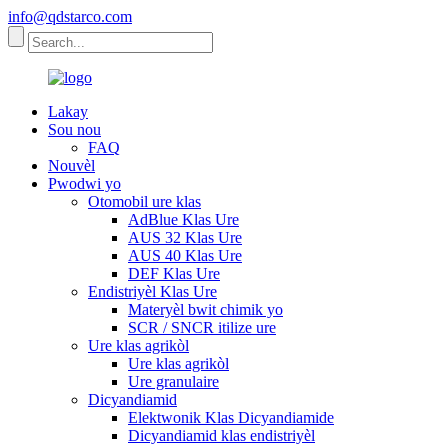
info@qdstarco.com
Lakay
Sou nou
FAQ
Nouvèl
Pwodwi yo
Otomobil ure klas
AdBlue Klas Ure
AUS 32 Klas Ure
AUS 40 Klas Ure
DEF Klas Ure
Endistriyèl Klas Ure
Materyèl bwit chimik yo
SCR / SNCR itilize ure
Ure klas agrikòl
Ure klas agrikòl
Ure granulaire
Dicyandiamid
Elektwonik Klas Dicyandiamide
Dicyandiamid klas endistriyèl