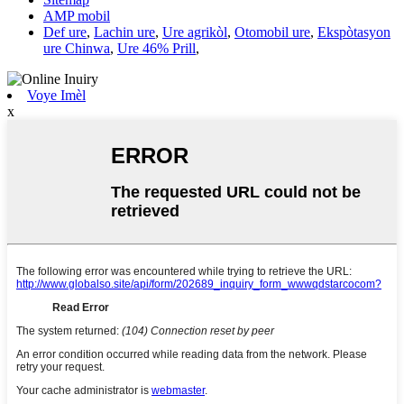
AMP mobil
Def ure
,
Lachin ure
,
Ure agrikòl
,
Otomobil ure
,
Ekspòtasyon
ure Chinwa
,
Ure 46% Prill
,
Voye Imèl
x