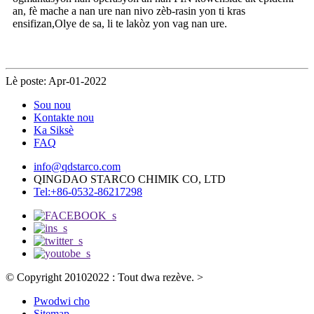
an, fè mache a nan ure nan nivo zèb-rasin yon ti kras
ensifizan,Olye de sa, li te lakòz yon vag nan ure.
Lè poste: Apr-01-2022
Sou nou
Kontakte nou
Ka Siksè
FAQ
info@qdstarco.com
QINGDAO STARCO CHIMIK CO, LTD
Tel:+86-0532-86217298
© Copyright 20102022 : Tout dwa rezève.
>
Pwodwi cho
Sitemap