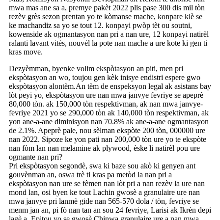
mwa mas ane sa a, premye pakèt 2022 plis pase 300 dis mil tòn
rezèv grès sezon prentan yo te kòmanse mache, konpare klè se
ke machandiz sa yo se tout 12. konpayi pwòp tèt ou soutni,
kowenside ak ogmantasyon nan pri a nan ure, 12 konpayi natirèl
ralanti lavant vitès, nouvèl la pote nan mache a ure kote ki gen ti
kras move.
Dezyèmman, byenke volim ekspòtasyon an piti, men pri
ekspòtasyon an wo, toujou gen kèk inisye endistri espere gwo
ekspòtasyon alontèm.An tèm de enspeksyon legal ak asistans bay
lòt peyi yo, ekspòtasyon ure nan mwa janvye fevriye se apeprè
80,000 tòn. ak 150,000 tòn respektivman, ak nan mwa janvye-
fevriye 2021 yo se 290,000 tòn ak 140,000 tòn respektivman, ak
yon ane-a-ane diminisyon nan 70.8% ak ane-a-ane ogmantasyon
de 2.1%. Apeprè pale, nou sèlman ekspòte 200 tòn, 000000 ure
nan 2022. Sipoze ke yon pati nan 200,000 tòn ure yo te ekspòte
nan fòm lan nan melamine ak plywood, èske li natirèl pou ure
ogmante nan pri?
Pri ekspòtasyon segondè, swa ki baze sou akò ki genyen ant
gouvènman an, oswa trè ti kras pa metòd la nan pri a
ekspòtasyon nan ure se fèmen nan lòt pri a nan rezèv la ure nan
mond lan, osi byen ke tout Lachin gwosè a granulaire ure nan
mwa janvye pri lanmè gide nan 565-570 dola / tòn, fevriye se
menm jan an, pi fò nan tan an sou 24 fevriye, Larisi ak Ikrèn depi
lagè a, Epitou yo se gwosè Chinwa granulaire ure a nan mwa