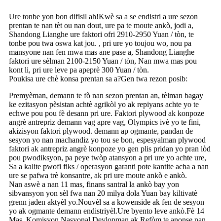
Ure tonbe yon bon difisil ah!Kwè sa a se endistri a ure sezon
prentan te nan tèt ou nan dout, ure pa te moute ankò, jodi a,
Shandong Lianghe ure faktori ofri 2910-2950 Yuan / tòn, te
tonbe pou twa oswa kat jou. , pri ure yo toujou wo, nou pa
mansyone nan fen mwa mas ane pase a, Shandong Lianghe
faktori ure sèlman 2100-2150 Yuan / tòn, Nan mwa mas pou
kont li, pri ure leve pa apeprè 300 Yuan / tòn.
Poukisa ure chè konsa prentan sa a?Gen twa rezon posib:
Premyèman, demann te fò nan sezon prentan an, tèlman bagay
ke ezitasyon pèsistan achtè agrikòl yo ak repiyans achte yo te
echwe pou pou fè desann pri ure. Faktori plywood ak konpoze
angrè antrepriz demann vag apre vag, Olympics ivè yo te fini,
akizisyon faktori plywood. demann ap ogmante, pandan de
sesyon yo nan machandiz yo tou se bon, espesyalman plywood
faktori ak antrepriz angrè konpoze yo gen plis pridan yo pran lòd
pou pwodiksyon, pa peye twòp atansyon a pri ure yo achte ure,
Sa a kalite pwofi fiks / operasyon garanti pote kantite acha a nan
ure se pafwa trè konsantre, ak pri ure moute ankò e ankò.
Nan aswè a nan 11 mas, finans santral la ankò bay yon
sibvansyon yon sèl fwa nan 20 milya dola Yuan bay kiltivatè
grenn jaden aktyèl yo.Nouvèl sa a kowenside ak fen de sesyon
yo ak ogmante demann endistriyèl.Ure byento leve ankò.Fè 14
Mas, Komisyon Nasyonal Devlopman ak Refòm te anonse nan